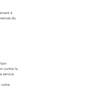
ervent à
érences du
rtain
on contre la
le service
r votre