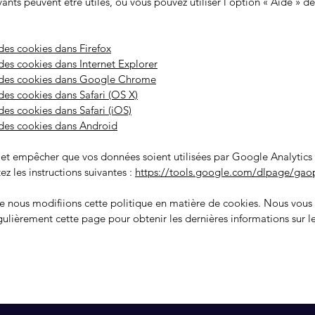
ivants peuvent être utiles, ou vous pouvez utiliser l'option
«
Aide
»
de
des cookies dans Firefox
es cookies dans Internet Explorer
des cookies dans Google Chrome
es cookies dans Safari (OS X)
es cookies dans Safari (iOS)
des cookies dans Android
 et empêcher que vos données soient utilisées par Google Analytics s
ez les instructions suivantes :
https://tools.google.com/dlpage/gaop
ue nous modifiions cette politique en matière de cookies. Nous vou
gulièrement cette page pour obtenir les dernières informations sur l