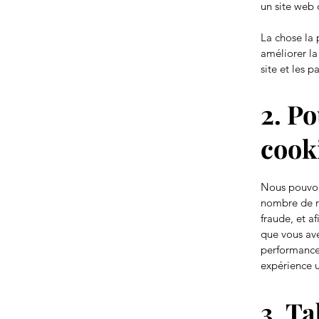
un site web d
La chose la 
améliorer la
site et les p
2. P
cook
Nous pouvons
nombre de ra
fraude, et af
que vous avez
performances
expérience ut
3. Ta