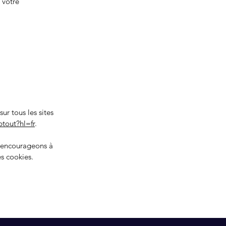
 votre
ur tous les sites
tout?hl=fr
.
s encourageons à
es cookies.