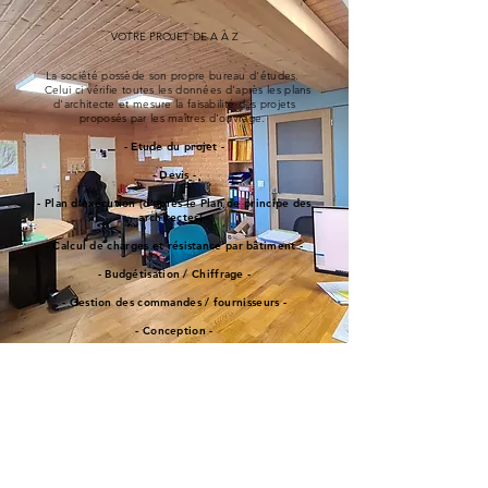
VOTRE PROJET DE A À Z
La société possède son propre bureau d'études.
Celui ci vérifie toutes les données d'après les plans
d'architecte et m
esure la faisabilité des projets
proposés par les maîtres d'ouvrage.
- Etude du projet -
- Devis
-
- Plan
d'exécution
(d'après le Plan de principe des
architectes) -
- Calcul de charges et résistance par bâtiment -
- Budgétisation / Chiffrage -
- Gestion des commandes / fournisseurs -
- Conception -
Nos atouts