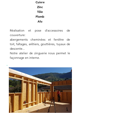
Cuivre
Zinc
Tôle
Plomb
Alu
Réalisation et pose d'
accessoires de
couverture
:
abergements cheminées et fenêtre de
toit,
f
aîtages, a
rêtiers
, g
outtières
, t
uyaux de
descente...
Notre atelier de zinguerie nous permet le
façonnage en interne.