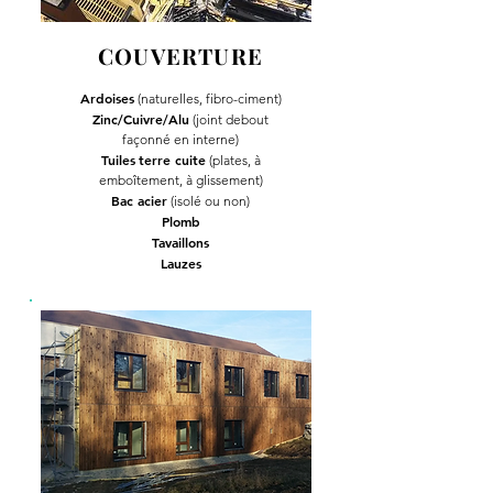
COUVERTURE
Ardoises
(naturelles, fibro-ciment)
Zinc/Cuivre/Alu
(joint debout
façonné en interne)
Tuiles
terre cuite
(plates, à
emboîtement, à glissement)
Bac acier
(isolé ou non)
Plomb
Tavaillons
Lauzes